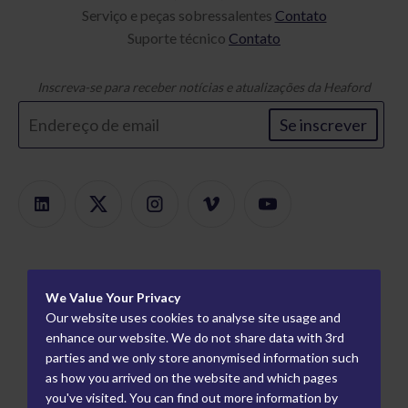
Serviço e peças sobressalentes
Contato
Suporte técnico
Contato
Inscreva-se para receber notícias e atualizações da Heaford
Se inscrever
Produtos
We Value Your Privacy
Localizador de produtos
Sobre
Our website uses cookies to analyse site usage and
Montagem Modular
Carreiras
enhance our website. We do not share data with 3rd
Informação
parties and we only store anonymised information such
Montadores de Placas
Como trabalhamos
Parceiros mundiais
as how you arrived on the website and which pages
Prova Flexográfica
Quem nós somos
Parceiros da indústria
you've visited. You can find out more information by