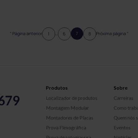
" Página anterior
…
7
Próxima página "
1
6
8
Produtos
Sobre
5679
Localizador de produtos
Carreiras
Montagem Modular
Como trab
Montadores de Placas
Quem nós 
Prova Flexográfica
Eventos
Prova de rotogravura
Notícias