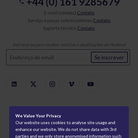
+44 (0) 161 9285679
E-mail (vendas)
Contato
Serviço e peças sobressalentes
Contato
Suporte técnico
Contato
Inscreva-se para receber notícias e atualizações da Heaford
Se inscrever
Produtos
We Value Your Privacy
Localizador de produtos
Sobre
Our website uses cookies to analyse site usage and
Montagem Modular
Carreiras
enhance our website. We do not share data with 3rd
Informação
parties and we only store anonymised information such