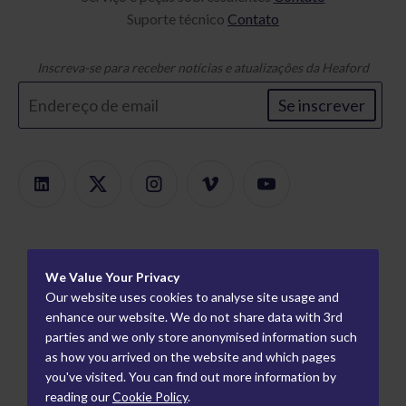
Suporte técnico
Contato
Inscreva-se para receber notícias e atualizações da Heaford
Se inscrever
Produtos
We Value Your Privacy
Localizador de produtos
Sobre
Our website uses cookies to analyse site usage and
Montagem Modular
Carreiras
enhance our website. We do not share data with 3rd
Informação
parties and we only store anonymised information such
Montadores de Placas
Como trabalhamos
Parceiros mundiais
as how you arrived on the website and which pages
Prova Flexográfica
Quem nós somos
you've visited. You can find out more information by
Parceiros da indústria
reading our
Cookie Policy
.
Prova de rotogravura
Eventos