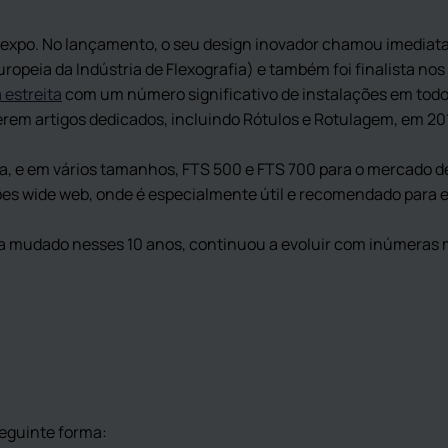
expo. No lançamento, o seu design inovador chamou imedia
opeia da Indústria de Flexografia) e também foi finalista nos
estreita
com um número significativo de instalações em todo
rem artigos dedicados, incluindo Rótulos e Rotulagem, em 201
ga, e em vários tamanhos, FTS 500 e FTS 700 para o mercado d
s wide web, onde é especialmente útil e recomendado para e
 mudado nesses 10 anos, continuou a evoluir com inúmeras m
eguinte forma: