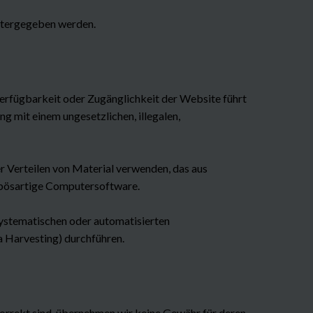
eitergegeben werden.
 Verfügbarkeit oder Zugänglichkeit der Website führt
ung mit einem ungesetzlichen, illegalen,
r Verteilen von Material verwenden, das aus
 bösartige Computersoftware.
ystematischen oder automatisierten
a Harvesting) durchführen.
orrekt sind, übernehmen wir keine Gewähr für deren