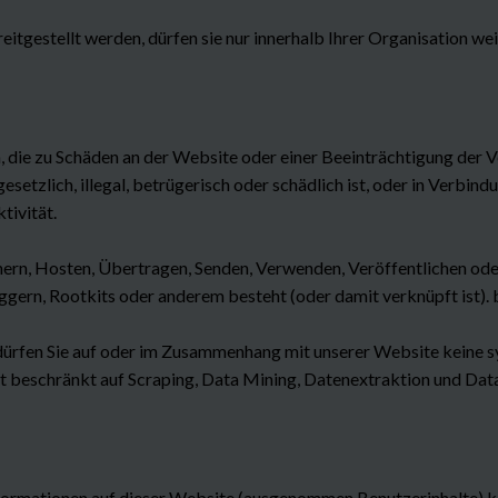
eitgestellt werden, dürfen sie nur innerhalb Ihrer Organisation w
n, die zu Schäden an der Website oder einer Beeinträchtigung der
esetzlich, illegal, betrügerisch oder schädlich ist, oder in Verbind
tivität.
hern, Hosten, Übertragen, Senden, Verwenden, Veröffentlichen ode
gern, Rootkits oder anderem besteht (oder damit verknüpft ist).
dürfen Sie auf oder im Zusammenhang mit unserer Website keine s
cht beschränkt auf Scraping, Data Mining, Datenextraktion und Dat
nformationen auf dieser Website (ausgenommen Benutzerinhalte) k