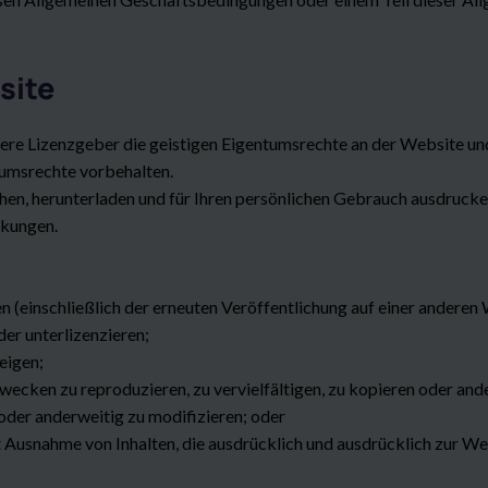
site
sere Lizenzgeber die geistigen Eigentumsrechte an der Website un
tumsrechte vorbehalten.
n, herunterladen und für Ihren persönlichen Gebrauch ausdrucken, 
nkungen.
n (einschließlich der erneuten Veröffentlichung auf einer anderen
er unterlizenzieren;
eigen;
ecken zu reproduzieren, zu vervielfältigen, zu kopieren oder and
 oder anderweitig zu modifizieren; oder
t Ausnahme von Inhalten, die ausdrücklich und ausdrücklich zur Wei