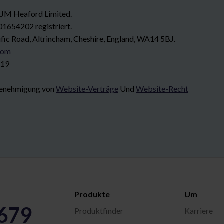
 JM Heaford Limited.
01654202 registriert.
ific Road, Altrincham, Cheshire, England, WA14 5BJ.
com
 19
 Genehmigung von
Website-Verträge
Und
Website-Recht
Produkte
Um
5679
Produktfinder
Karriere