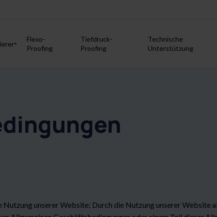
Flexo-
Tiefdruck-
Technische
ierer
Proofing
Proofing
Unterstützung
edingungen
 Nutzung unserer Website; Durch die Nutzung unserer Website ak
sen Allgemeinen Geschäftsbedingungen oder einem Teil dieser Al