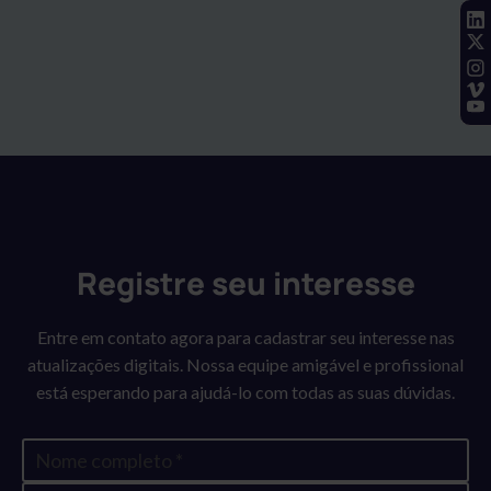
associados.
juntamente com: uma ferramenta de medição para desvio
tecnologia de visão digital clara, eficiente e durável da
de marcas de registro, capturas de tela de marcas de
Heaford.
registro com informações do trabalho que podem ser salvas
para controle de qualidade, alvo (cruzes/ círculos), recurso
de deslocamento, interface para controles de motor para
câmeras móveis, se instalado, software de suporte remoto e
interface multilíngue.
Registre seu interesse
Entre em contato agora para cadastrar seu interesse nas
atualizações digitais. Nossa equipe amigável e profissional
está esperando para ajudá-lo com todas as suas dúvidas.