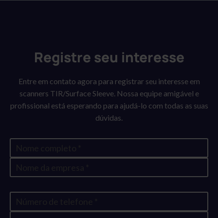
detalhado da superfície da luva.
Compatibilidade
: Adequado para mangas de polímero
Bare, excluindo Twinlock.
Registre seu interesse
Entre em contato agora para registrar seu interesse em
scanners TIR/Surface Sleeve. Nossa equipe amigável e
profissional está esperando para ajudá-lo com todas as suas
dúvidas.