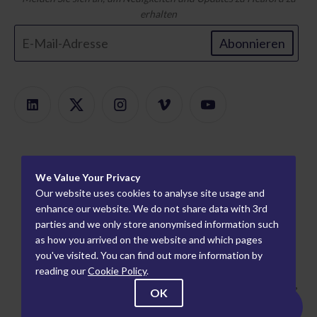
erhalten
Abonnieren
Produkte
We Value Your Privacy
Produktfinder
Um
Our website uses cookies to analyse site usage and
Modulare Halterung
Karriere
enhance our website. We do not share data with 3rd
Information
parties and we only store anonymised information such
Plattenmontierer
Wie wir arbeiten
Weltweite Partner
as how you arrived on the website and which pages
Flexo-Proofing
Wer wir sind
Industriepartner
you've visited. You can find out more information by
reading our
Cookie Policy
.
Tiefdruck-Proofing
Veranstaltungen
Datenschutzrichtlinie
9 Century Park, Pacific Rd, Altrincham, Cheshire, England,
OK
Nachricht
Geschäftsbedingungen
WA14 5BJ