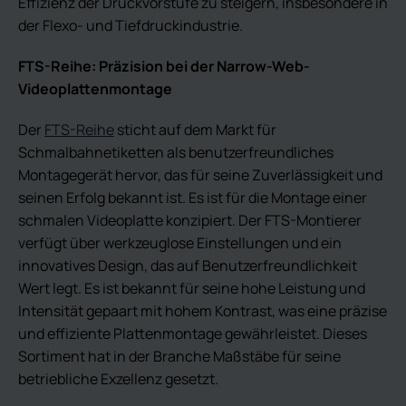
Effizienz der Druckvorstufe zu steigern, insbesondere in
der Flexo- und Tiefdruckindustrie.
FTS-Reihe: Präzision bei der Narrow-Web-
Videoplattenmontage
Der
FTS-Reihe
sticht auf dem Markt für
Schmalbahnetiketten als benutzerfreundliches
Montagegerät hervor, das für seine Zuverlässigkeit und
seinen Erfolg bekannt ist. Es ist für die Montage einer
schmalen Videoplatte konzipiert. Der FTS-Montierer
verfügt über werkzeuglose Einstellungen und ein
innovatives Design, das auf Benutzerfreundlichkeit
Wert legt. Es ist bekannt für seine hohe Leistung und
Intensität gepaart mit hohem Kontrast, was eine präzise
und effiziente Plattenmontage gewährleistet. Dieses
Sortiment hat in der Branche Maßstäbe für seine
betriebliche Exzellenz gesetzt.