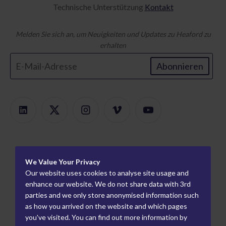
Technische Unterstützung
Kontakt
Melden Sie sich an, um Neuigkeiten und Updates zu Heaford zu
erhalten
Abonnieren
Produkte
We Value Your Privacy
Produktfinder
Um
Our website uses cookies to analyse site usage and
Modulare Halterung
Karriere
enhance our website. We do not share data with 3rd
Information
parties and we only store anonymised information such
Plattenmontierer
Wie wir arbeiten
Weltweite Partner
as how you arrived on the website and which pages
Flexo-Proofing
Wer wir sind
you've visited. You can find out more information by
Industriepartner