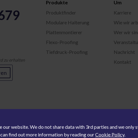
Produkte
Um
5679
Produktfinder
Karriere
Modulare Halterung
Wie wir arb
Plattenmontierer
Wer wir sin
Flexo-Proofing
Veranstalt
Tiefdruck-Proofing
Nachricht
d zu erhalten
Kontakt
ren
e our website. We do not share data with 3rd parties and we only
u can find out more information by reading our
Cookie Policy
.