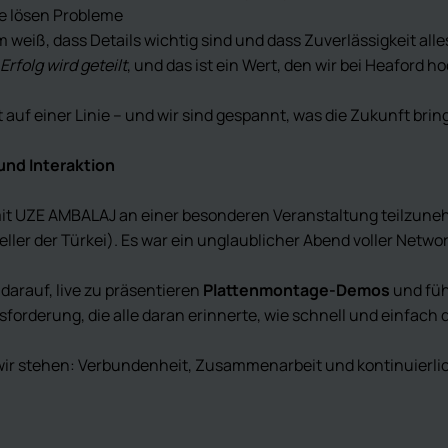
ie lösen Probleme
 weiß, dass Details wichtig sind und dass Zuverlässigkeit alles
Erfolg wird geteilt
, und das ist ein Wert, den wir bei Heaford 
auf einer Linie – und wir sind gespannt, was die Zukunft bring
und Interaktion
it UZE AMBALAJ an einer besonderen Veranstaltung teilzune
eller der Türkei). Es war ein unglaublicher Abend voller Netw
darauf, live zu präsentieren
Plattenmontage-Demos
und füh
orderung, die alle daran erinnerte, wie schnell und einfach d
r wir stehen: Verbundenheit, Zusammenarbeit und kontinuierl