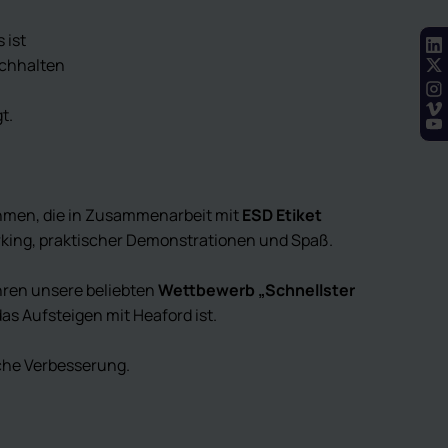
 ist
hochhalten
t.
hmen, die in Zusammenarbeit mit
ESD Etiket
orking, praktischer Demonstrationen und Spaß.
ren unsere beliebten
Wettbewerb „Schnellster
as Aufsteigen mit Heaford ist.
iche Verbesserung.