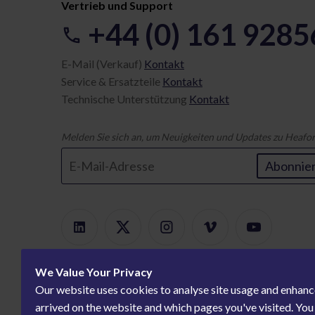
Vertrieb und Support
+44 (0) 161 928
E-Mail (Verkauf)
Kontakt
Service & Ersatzteile
Kontakt
Technische Unterstützung
Kontakt
Melden Sie sich an, um Neuigkeiten und Updates zu Heafor
Abonnie
We Value Your Privacy
Our website uses cookies to analyse site usage and enhanc
arrived on the website and which pages you've visited. Yo