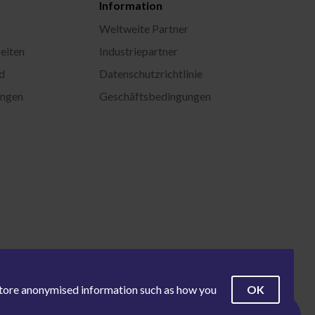
Information
Weltweite Partner
eiten
Industriepartner
d
Datenschutzrichtlinie
ungen
Geschäftsbedingungen
OK
 store anonymised information such as how you