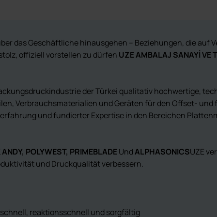
 über das Geschäftliche hinausgehen – Beziehungen, die auf V
lz, offiziell vorstellen zu dürfen
UZE AMBALAJ SANAYİ VE T
kungsdruckindustrie der Türkei qualitativ hochwertige, tech
eilen, Verbrauchsmaterialien und Geräten für den Offset- und
rfahrung und fundierter Expertise in den Bereichen Platten
 ANDY, POLYWEST, PRIMEBLADE
Und
ALPHASONICS
UZE ver
oduktivität und Druckqualität verbessern.
 schnell, reaktionsschnell und sorgfältig