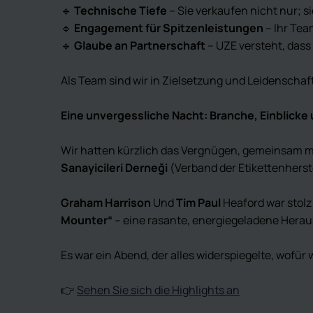
🔹
Technische Tiefe
– Sie verkaufen nicht nur; s
🔹
Engagement für Spitzenleistungen
– Ihr Team
🔹
Glaube an Partnerschaft
– UZE versteht, dass
Als Team sind wir in Zielsetzung und Leidenschaft 
Eine unvergessliche Nacht: Branche, Einblicke 
Wir hatten kürzlich das Vergnügen, gemeinsam m
Sanayicileri Derneği
(Verband der Etikettenherst
Graham Harrison
Und
Tim Paul
Heaford war stolz 
Mounter“
– eine rasante, energiegeladene Herausf
Es war ein Abend, der alles widerspiegelte, wofü
👉
Sehen Sie sich die Highlights an