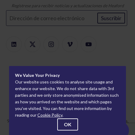
Regístrese para recibir noticias y actualizaciones de Heaford
Suscribir
Productos
We Value Your Privacy
Buscador de productos
Acerca de
Our website uses cookies to analyse site usage and
Montaje Modular
Carreras
enhance our website. We do not share data with 3rd
Información
parties and we only store anonymised information such
Montadores de placas
Cómo trabajamos
Socios mundiales
as how you arrived on the website and which pages
Pruebas flexográficas
Quienes somos
Socios de la industria
you've visited. You can find out more information by
reading our
Cookie Policy
.
Pruebas de
Eventos
política de privacidad
9 Century Park, Pacific Rd, Altrincham, Cheshire, Inglaterra,
huecograbado
OK
Noticias
Términos y condiciones
WA14 5BJ