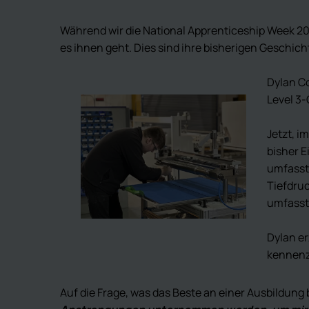
Während wir die National Apprenticeship Week 202
es ihnen geht. Dies sind ihre bisherigen Geschich
Dylan C
Level 3-
Jetzt, i
bisher E
umfasst
Tiefdru
umfasst
Dylan er
kennenzu
Auf die Frage, was das Beste an einer Ausbildung 