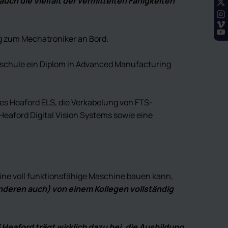
ch die Vielfalt der vermittelten Fähigkeiten
ng zum Mechatroniker an Bord.
chschule ein Diplom in Advanced Manufacturing
es Heaford ELS, die Verkabelung von FTS-
eaford Digital Vision Systems sowie eine
eine voll funktionsfähige Maschine bauen kann,
nderen auch) von einem Kollegen vollständig
i Heaford trägt wirklich dazu bei, die Ausbildung