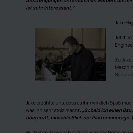
Anstrengungen unternommen werden, um mir beim
ist sehr interessant.“
Jake Hig
Jetzt im
Enginee
Zu Jake
Maschine
Schulun
Jake erzählte uns, dass es ihm wirklich Spaß mac
was ihn sehr stolz macht
. „Sobald ich einen Ba
überprüft, einschließlich der Plattenmontage,
Wir haben Jake auch gefragt, was das Beste an ei