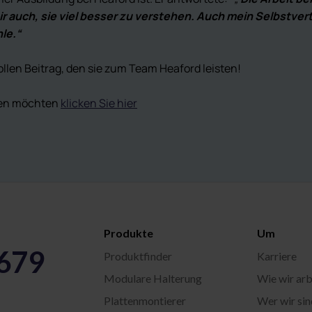
 auch, sie viel besser zu verstehen. Auch mein Selbstvertr
le.“
llen Beitrag, den sie zum Team Heaford leisten!
hren möchten
klicken Sie hier
Produkte
Um
5679
Produktfinder
Karriere
Modulare Halterung
Wie wir arb
Plattenmontierer
Wer wir sin