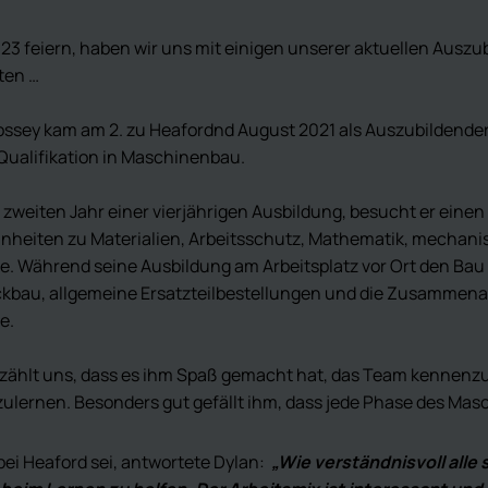
3 feiern, haben wir uns mit einigen unserer aktuellen Auszub
ten …
ossey kam am 2. zu Heaford
nd
August 2021 als Auszubildender
Qualifikation in Maschinenbau.
m zweiten Jahr einer vierjährigen Ausbildung, besucht er eine
inheiten zu Materialien, Arbeitsschutz, Mathematik, mechani
e. Während seine Ausbildung am Arbeitsplatz vor Ort den Ba
ckbau, allgemeine Ersatzteilbestellungen und die Zusammena
e.
zählt uns, dass es ihm Spaß gemacht hat, das Team kennenzul
lernen. Besonders gut gefällt ihm, dass jede Phase des Masc
bei Heaford sei, antwortete Dylan:
„Wie verständnisvoll alle