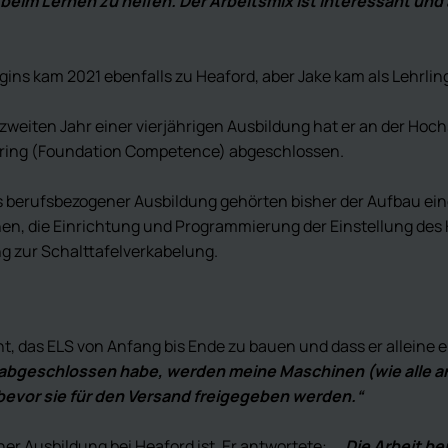
 Lernen zu helfen. Der Arbeitsmix ist interessant und au
gins kam 2021 ebenfalls zu Heaford, aber Jake kam als Lehrli
 zweiten Jahr einer vierjährigen Ausbildung hat er an der Ho
ring (Foundation Competence) abgeschlossen.
s berufsbezogener Ausbildung gehörten bisher der Aufbau ein
n, die Einrichtung und Programmierung der Einstellung des H
g zur Schalttafelverkabelung.
ht, das ELS von Anfang bis Ende zu bauen und dass er alleine 
u abgeschlossen habe, werden meine Maschinen (wie alle a
 bevor sie für den Versand freigegeben werden.“
ner Ausbildung bei Heaford ist. Er antwortete:
„
Die Arbeit be