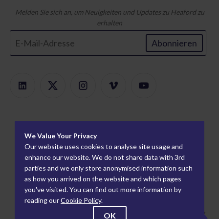
Melden Sie sich an, um Neuigkeiten und Updates zu Heaford zu
erhalten
Abonnieren
Produkte
We Value Your Privacy
Produktfinder
Um
Our website uses cookies to analyse site usage and
Modulare Halterung
Karriere
enhance our website. We do not share data with 3rd
Information
parties and we only store anonymised information such
Plattenmontierer
Wie wir arbeiten
Weltweite Partner
as how you arrived on the website and which pages
Flexo-Proofing
Wer wir sind
you've visited. You can find out more information by
Industriepartner
reading our
Cookie Policy
.
Tiefdruck-Proofing
Veranstaltungen
Datenschutzrichtlinie
9 Century Park, Pacific Rd, Altrincham, Cheshire, England,
OK