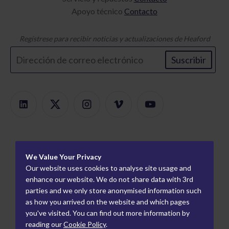
Apoyo técnico
Contacto
Regístrese para recibir noticias y actualizaciones de Heaford
Suscribir
Productos
We Value Your Privacy
Buscador de productos
Acerca de
Our website uses cookies to analyse site usage and
Montaje Modular
Carreras
enhance our website. We do not share data with 3rd
Información
parties and we only store anonymised information such
Montadores de placas
Cómo trabajamos
Socios mundiales
as how you arrived on the website and which pages
Pruebas flexográficas
Quienes somos
Socios de la industria
you've visited. You can find out more information by
reading our
Cookie Policy
.
Pruebas de
Eventos