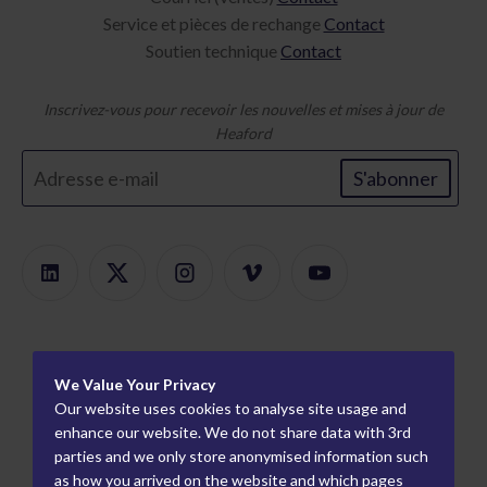
Service et pièces de rechange
Contact
Soutien technique
Contact
Inscrivez-vous pour recevoir les nouvelles et mises à jour de
Heaford
S'abonner
Des produits
We Value Your Privacy
Recherche de produits
À propos
Our website uses cookies to analyse site usage and
Montage modulaire
Carrières
enhance our website. We do not share data with 3rd
Information
parties and we only store anonymised information such
Monteurs de plaques
Comment nous
Partenaires mondiaux
as how you arrived on the website and which pages