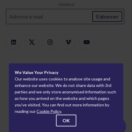
Heaford
S'abonner
Des produits
We Value Your Privacy
Recherche de produits
À propos
Our website uses cookies to analyse site usage and
Montage modulaire
Carrières
enhance our website. We do not share data with 3rd
Information
parties and we only store anonymised information such
Monteurs de plaques
Comment nous
Partenaires mondiaux
as how you arrived on the website and which pages
travaillons
Épreuvage flexo
you've visited. You can find out more information by
Partenaires industriels
Qui nous sommes
reading our
Cookie Policy
.
Épreuvage par gravure
politique de
9 Century Park, Pacific Rd, Altrincham, Cheshire,
Événements
OK
confidentialité
Angleterre, WA14 5BJ
Nouvelles
Termes et conditions
© Copyright Heaford 2026