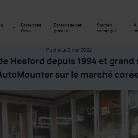
de
Épreuvage
Épreuvage par
Soutien
À
flexo
gravure
technique
p
Publié Le 6 Mai 2022
de Heaford depuis 1994 et grand
'AutoMounter sur le marché coré