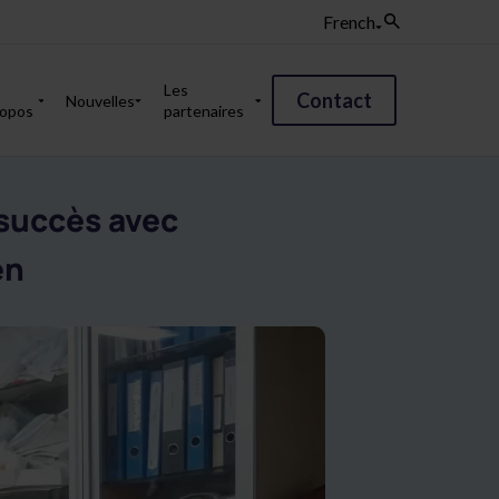
French
Les
Contact
Nouvelles
ropos
partenaires
 succès avec
en