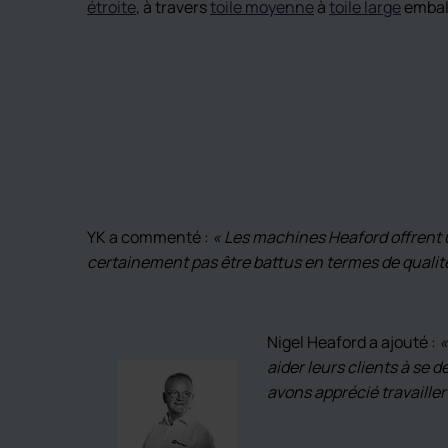
étroite
, à travers
toile moyenne
à
toile large
emball
YK a commenté :
« Les machines Heaford offrent un
certainement pas être battus en termes de qualité
Nigel Heaford a ajouté :
«
aider leurs clients à se 
avons apprécié travailler