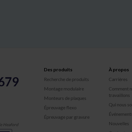
Des produits
À propos
5679
Recherche de produits
Carrières
Montage modulaire
Comment n
travaillons
Monteurs de plaques
Qui nous 
Épreuvage flexo
Événement
Épreuvage par gravure
Nouvelles
 de Heaford