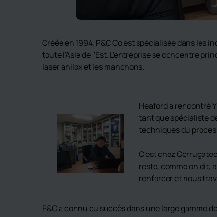
Créée en 1994, P&C Co est spécialisée dans les in
toute l'Asie de l'Est. L'entreprise se concentre 
laser anilox et les manchons.
Heaford a rencontré YK
tant que spécialiste d
techniques du process
C'est chez Corrugated
reste, comme on dit, ap
renforcer et nous tr
P&C a connu du succès dans une large gamme de 