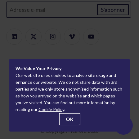
S'abonner
Des produits
We Value Your Privacy
Recherche de produits
À propos
Our website uses cookies to analyse site usage and
Montage modulaire
Carrières
enhance our website. We do not share data with 3rd
Information
parties and we only store anonymised information such
Monteurs de plaques
Comment nous
Partenaires mondiaux
as how you arrived on the website and which pages
travaillons
Épreuvage flexo
Partenaires industriels
you've visited. You can find out more information by
Qui nous sommes
reading our
Cookie Policy
.
Épreuvage par gravure
politique de
9 Century Park, Pacific Rd, Altrincham, Cheshire,
Événements
OK
confidentialité
Angleterre, WA14 5BJ
Nouvelles
Termes et conditions
© Copyright Heaford 2026
Contact