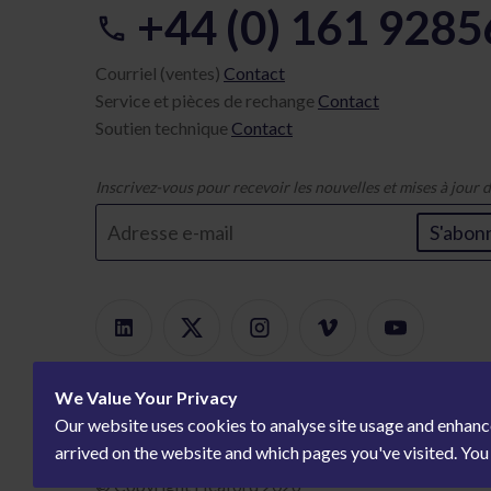
+44 (0) 161 928
Courriel (ventes)
Contact
Service et pièces de rechange
Contact
Soutien technique
Contact
Inscrivez-vous pour recevoir les nouvelles et mises à jour
S'abon
We Value Your Privacy
Our website uses cookies to analyse site usage and enhanc
arrived on the website and which pages you've visited. Yo
© Copyright Heaford 2026