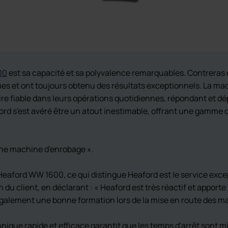
00
est sa capacité et sa polyvalence remarquables. Contreras 
es et ont toujours obtenu des résultats exceptionnels. La mac
ire fiable dans leurs opérations quotidiennes, répondant et 
 s'est avéré être un atout inestimable, offrant une gamme d'
nne machine d'enrobage ».
ford WW 1600, ce qui distingue Heaford est le service excepti
n du client, en déclarant : « Heaford est très réactif et appo
également une bonne formation lors de la mise en route des m
hnique rapide et efficace garantit que les temps d'arrêt sont 