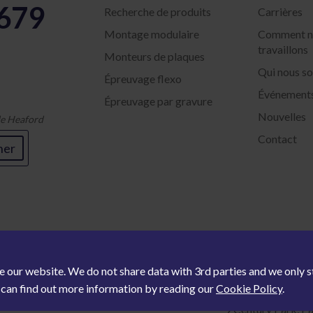
5679
Recherche de produits
Carrières
Montage modulaire
Comment n
travaillons
Monteurs de plaques
Qui nous 
Épreuvage flexo
Événement
Épreuvage par gravure
Nouvelles
 de Heaford
Contact
ner
e our website. We do not share data with 3rd parties and we only
u can find out more information by reading our
Cookie Policy
.
9 Century Park, Pa