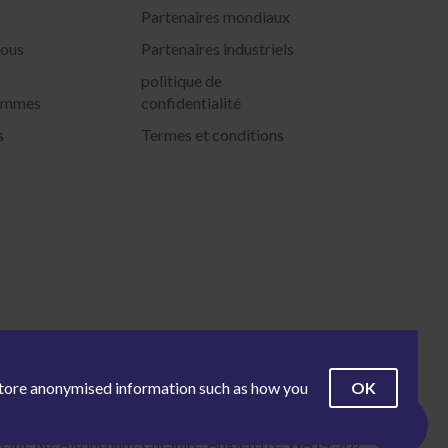
Partenaires mondiaux
ous
Partenaires industriels
politique de
sommes
confidentialité
s
Termes et conditions
OK
 store anonymised information such as how you
cific Rd, Altrincham, Cheshire, Angleterre, WA14 5BJ